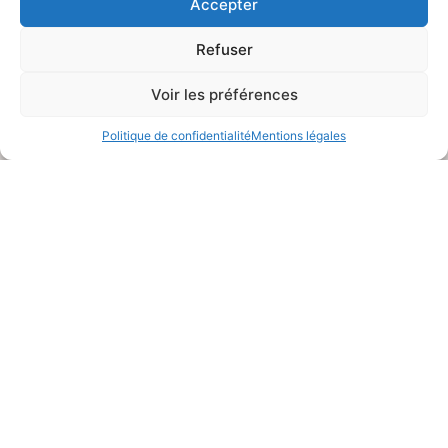
Accepter
Refuser
Voir les préférences
Politique de confidentialité
Mentions légales
DESIGN
D’INTÉRIEUR
Dessiner, concevoir vos
intérieurs, puis élaborer
la faisabilité budgétaire et